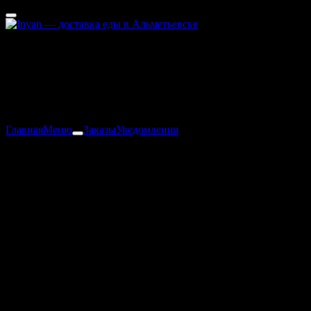
Альметьевск
35 - 60 мин
Статьи
Ресторан не опубликовал статьи
Главная
Меню
Заказы
Уведомления